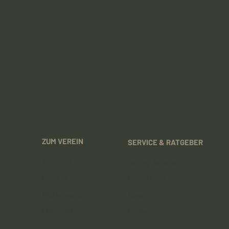
ZUM VEREIN
SERVICE & RATGEBER
Startseite
Casting-Ratgeber
Über uns
Projektbörse
Mitglied werden
Newsletter
Film-Seminar
Presse